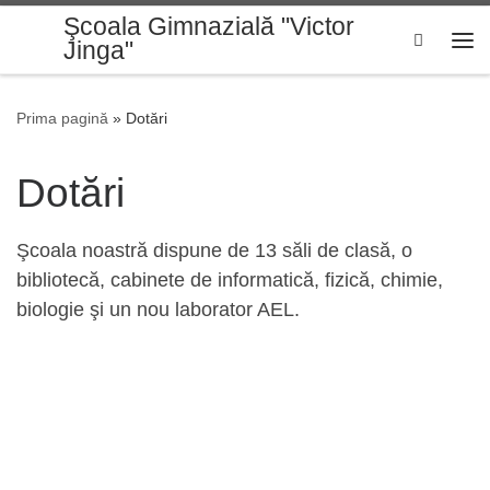
Şcoala Gimnazială "Victor
Sari la conținut
Jinga"
Men
Prima pagină
»
Dotări
Dotări
Şcoala noastră dispune de 13 săli de clasă, o
bibliotecă, cabinete de informatică, fizică, chimie,
biologie şi un nou laborator AEL.